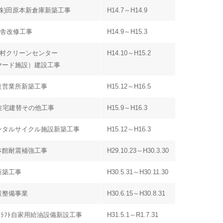
株)田原本新倉庫新築工事
H14.7～H14.9
隊庁舎改修工事
H14.9～H15.3
香村クリーンセンター
H14.10～H15.2
ヤード施設）建設工事
良営業所新築工事
H15.12～H16.5
住宅建替その他工事
H15.9～H16.3
ンタルサイクル施設新築工事
H15.12～H16.3
本館耐震補強工事
H29.10.23～H30.3.30
新築工事
H30.5.31～H30.11.30
設整備事業
H30.6.15～H30.8.31
ﾄｸﾗﾌﾄ自家用給油設備新設工事
H31.5.1～R1.7.31