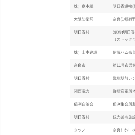
株）森本組
明日香運輸(
大阪防衛局
奈良(14)
明日香村
(仮称)明日
（ストック
株）山本建設
伊藤ハム奈
奈良市
第11号市営
明日香村
飛鳥駅前レ
関西電力
御所変電所
稲渕自治会
稲渕集会所
明日香村
観光拠点施
タツノ
奈良ﾄﾖﾀｵｰ