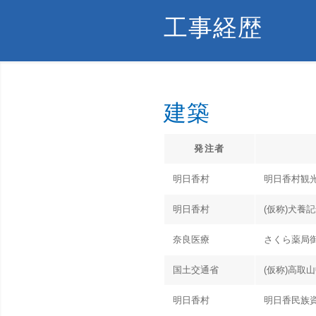
工事経歴
建築
発注者
明日香村
明日香村観
明日香村
(仮称)犬養
奈良医療
さくら薬局
国土交通省
(仮称)高取
明日香村
明日香民族